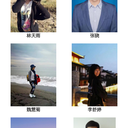
林天雨
张骁
魏慧菊
李舒婷