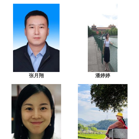
张月翔
潘婷婷