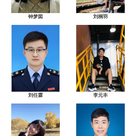
钟梦囡
刘桐羽
刘任霖
李元丰