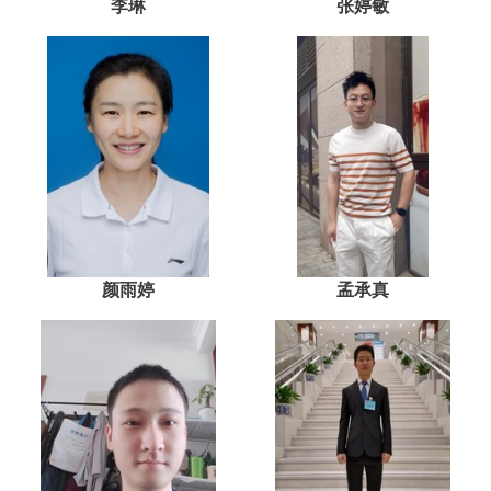
李琳
张婷敏
颜雨婷
孟承真