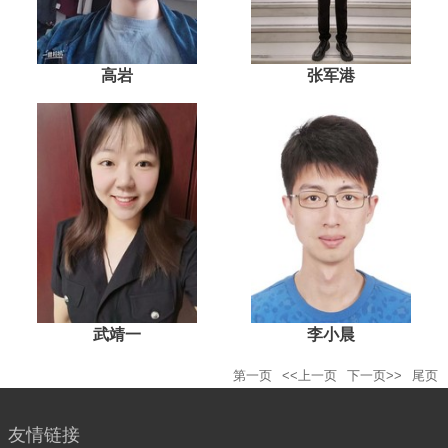
高岩
张军港
武靖一
李小晨
第一页
<<上一页
下一页>>
尾页
友情链接