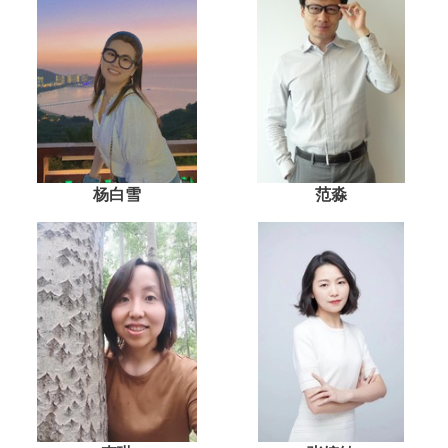
杨白雪
范淼