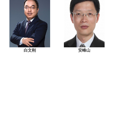
白文刚
安峰山