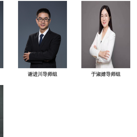
谢进川导师组
于淑婧导师组